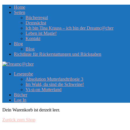
Home
Seiten
Bücherregal
Demnächst
Ich bin Tina Krauss – ich bin der Dreamc@cher
Leben ist Magie!
Kontakt
Blog
Blog
Richtlinie für Rückerstattungen und Rückgaben
Leseprobe
Absolution Mutterlandtrilogie 3
Im Wald, da sind die Schweine!
Vi-si-on Mutterland
Bücher
Log In
Dein Warenkorb ist derzeit leer.
Zurück zum Shop