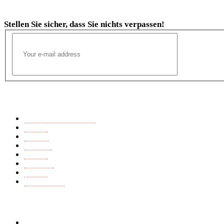
Newsletter
Stellen Sie sicher, dass Sie nichts verpassen!
Buchkategorien
Ausländerfeindlichkeit
Endzeit
Fantasy
Märchen
Mistery
Romance
Thriller
Young Adult
Seiten
AGB