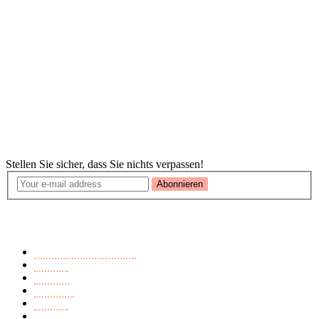
Newsletter
Stellen Sie sicher, dass Sie nichts verpassen!
Abonnieren
Buchkategorien
Ausländerfeindlichkeit
Endzeit
Fantasy
Märchen
Mistery
Romance