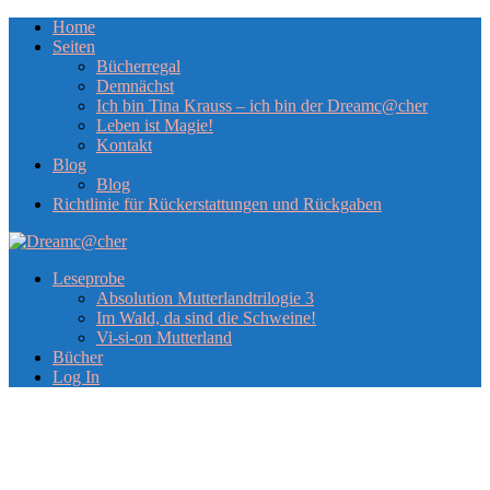
Home
Seiten
Bücherregal
Demnächst
Ich bin Tina Krauss – ich bin der Dreamc@cher
Leben ist Magie!
Kontakt
Blog
Blog
Richtlinie für Rückerstattungen und Rückgaben
Leseprobe
Absolution Mutterlandtrilogie 3
Im Wald, da sind die Schweine!
Vi-si-on Mutterland
Bücher
Log In