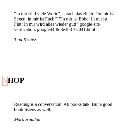
"In mir sind viele Worte", sprach das Buch. "In mir ist
Segen, in mir ist Fuch!" "In mir ist Ebbe! In mir ist
Flut! In mir wird alles wieder gut!" google-site-
verification: google44f8d3e3b310c041.html
Tina Krauss
Shop
Reading is a conversation. All books talk. But a good
book listens as well.
Mark Haddon