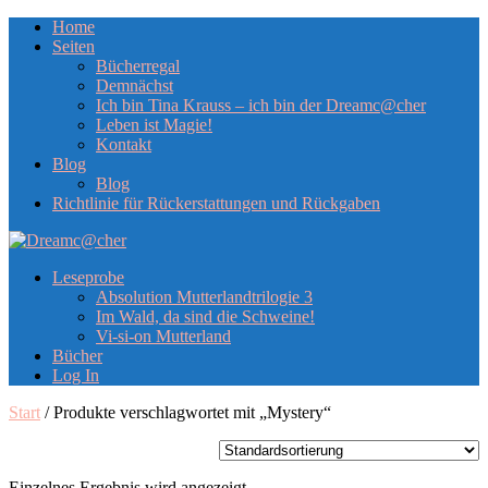
Home
Seiten
Bücherregal
Demnächst
Ich bin Tina Krauss – ich bin der Dreamc@cher
Leben ist Magie!
Kontakt
Blog
Blog
Richtlinie für Rückerstattungen und Rückgaben
Leseprobe
Absolution Mutterlandtrilogie 3
Im Wald, da sind die Schweine!
Vi-si-on Mutterland
Bücher
Log In
Start
/ Produkte verschlagwortet mit „Mystery“
Einzelnes Ergebnis wird angezeigt