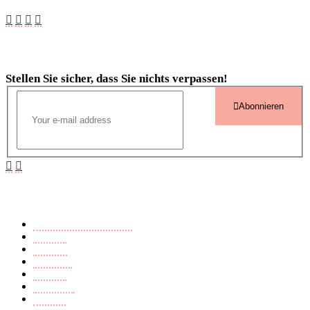
Newsletter
Stellen Sie sicher, dass Sie nichts verpassen!
Abonnieren
Buchkategorien
Ausländerfeindlichkeit
Endzeit
Fantasy
Märchen
Mistery
Romance
Thriller