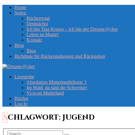
Home
Seiten
Bücherregal
Demnächst
Ich bin Tina Krauss – ich bin der Dreamc@cher
Leben ist Magie!
Kontakt
Blog
Blog
Richtlinie für Rückerstattungen und Rückgaben
Leseprobe
Absolution Mutterlandtrilogie 3
Im Wald, da sind die Schweine!
Vi-si-on Mutterland
Bücher
Log In
Schlagwort:
Jugend