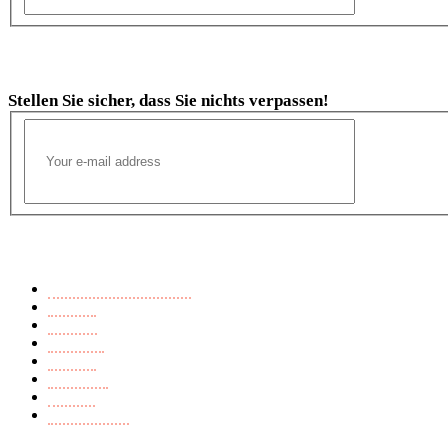
Newsletter
Stellen Sie sicher, dass Sie nichts verpassen!
Buchkategorien
Ausländerfeindlichkeit
Endzeit
Fantasy
Märchen
Mistery
Romance
Thriller
Young Adult