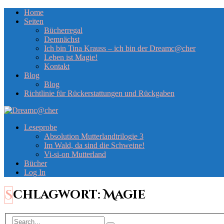
Home
Seiten
Bücherregal
Demnächst
Ich bin Tina Krauss – ich bin der Dreamc@cher
Leben ist Magie!
Kontakt
Blog
Blog
Richtlinie für Rückerstattungen und Rückgaben
Leseprobe
Absolution Mutterlandtrilogie 3
Im Wald, da sind die Schweine!
Vi-si-on Mutterland
Bücher
Log In
Schlagwort:
Magie