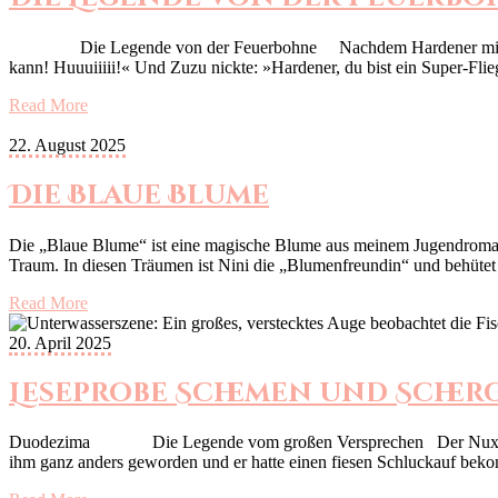
Die Legende von der Feuerbohne Nachdem Hardener mit Zuzu das 
kann! Huuuiiiii!« Und Zuzu nickte: »Hardener, du bist ein Super-F
Read More
22. August 2025
Die Blaue Blume
Die „Blaue Blume“ ist eine magische Blume aus meinem Jugendroman 
Traum. In diesen Träumen ist Nini die „Blumenfreundin“ und behüte
Read More
20. April 2025
Leseprobe Schemen und Scher
Duodezima Die Legende vom großen Versprechen Der Nux war zie
ihm ganz anders geworden und er hatte einen fiesen Schluckauf beko