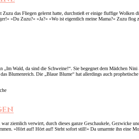
Fliegen gelernt hatte, durchstieß er einige fluffige Wolken die 
lieger!« »Du Zuzu?« »Ja?« »Wo ist eigentlich meine Mama?« Zuzu flog
„Im Wald, da sind die Schweine!“. Sie begegnet dem Mädchen Nini au
t das Blumenreich. Die „Blaue Blume“ hat allerdings auch prophetisch
gen
mlich verwirrt, durch dieses ganze Geschaukele, Gezwicke und G
mmen. »Hört auf! Hört auf! Steht sofort still!« Da umarmte ihn eine 