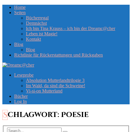
Home
Seiten
Bücherregal
Demnächst
Ich bin Tina Krauss – ich bin der Dreamc@cher
Leben ist Magie!
Kontakt
Blog
Blog
Richtlinie für Rückerstattungen und Rückgaben
Leseprobe
Absolution Mutterlandtrilogie 3
Im Wald, da sind die Schweine!
Vi-si-on Mutterland
Bücher
Log In
Schlagwort:
Poesie