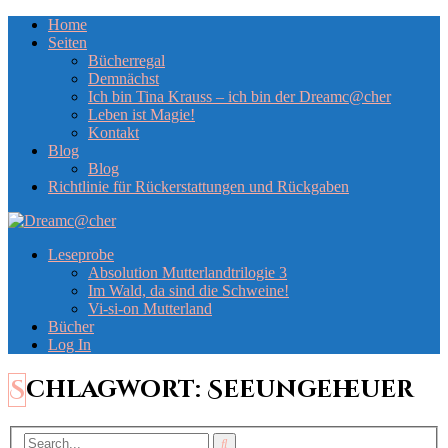
Home
Seiten
Bücherregal
Demnächst
Ich bin Tina Krauss – ich bin der Dreamc@cher
Leben ist Magie!
Kontakt
Blog
Blog
Richtlinie für Rückerstattungen und Rückgaben
Leseprobe
Absolution Mutterlandtrilogie 3
Im Wald, da sind die Schweine!
Vi-si-on Mutterland
Bücher
Log In
Schlagwort:
Seeungeheuer