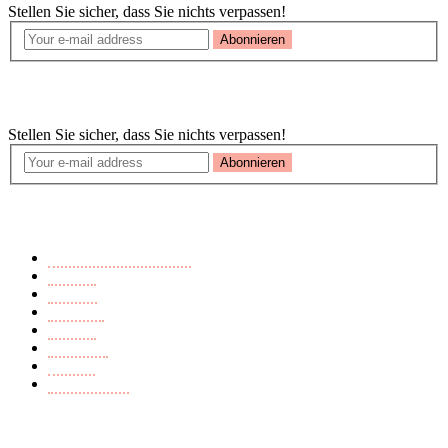
Stellen Sie sicher, dass Sie nichts verpassen!
Abonnieren
Newsletter
Stellen Sie sicher, dass Sie nichts verpassen!
Abonnieren
Buchkategorien
Ausländerfeindlichkeit
Endzeit
Fantasy
Märchen
Mistery
Romance
Thriller
Young Adult
Seiten