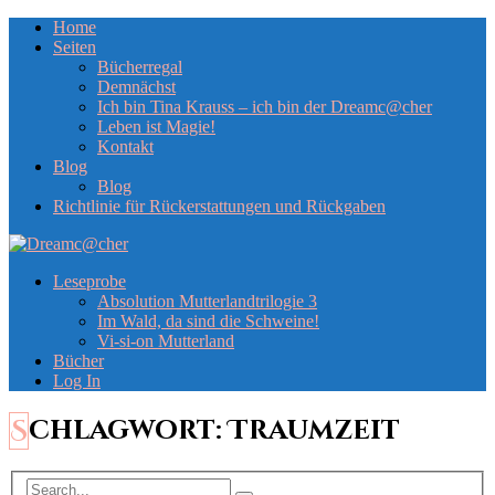
Home
Seiten
Bücherregal
Demnächst
Ich bin Tina Krauss – ich bin der Dreamc@cher
Leben ist Magie!
Kontakt
Blog
Blog
Richtlinie für Rückerstattungen und Rückgaben
Leseprobe
Absolution Mutterlandtrilogie 3
Im Wald, da sind die Schweine!
Vi-si-on Mutterland
Bücher
Log In
Schlagwort:
Traumzeit