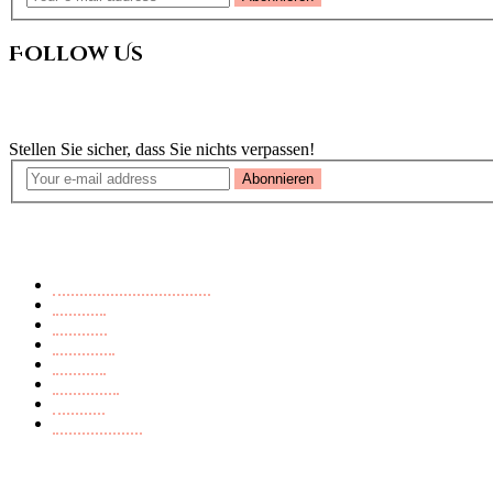
Follow Us
Newsletter
Stellen Sie sicher, dass Sie nichts verpassen!
Abonnieren
Buchkategorien
Ausländerfeindlichkeit
Endzeit
Fantasy
Märchen
Mistery
Romance
Thriller
Young Adult
Seiten