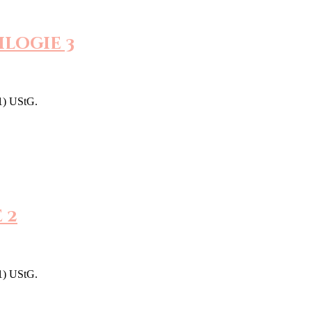
logie 3
1) UStG.
 2
1) UStG.