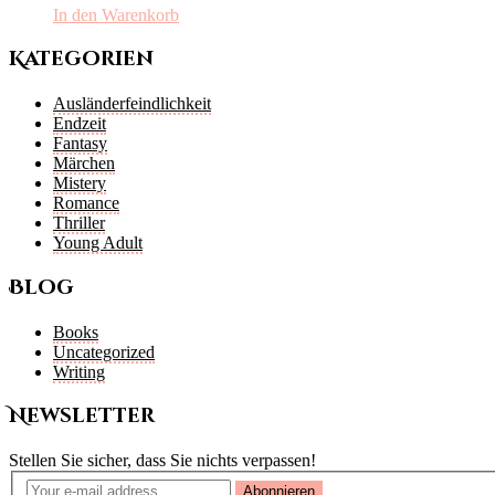
In den Warenkorb
Kategorien
Ausländerfeindlichkeit
Endzeit
Fantasy
Märchen
Mistery
Romance
Thriller
Young Adult
Blog
Books
Uncategorized
Writing
Newsletter
Stellen Sie sicher, dass Sie nichts verpassen!
Abonnieren