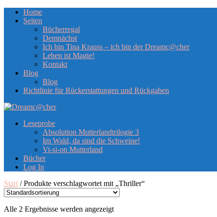
Home
Seiten
Bücherregal
Demnächst
Ich bin Tina Krauss – ich bin der Dreamc@cher
Leben ist Magie!
Kontakt
Blog
Blog
Richtlinie für Rückerstattungen und Rückgaben
Leseprobe
Absolution Mutterlandtrilogie 3
Im Wald, da sind die Schweine!
Vi-si-on Mutterland
Bücher
Log In
Start
/ Produkte verschlagwortet mit „Thriller“
Alle 2 Ergebnisse werden angezeigt