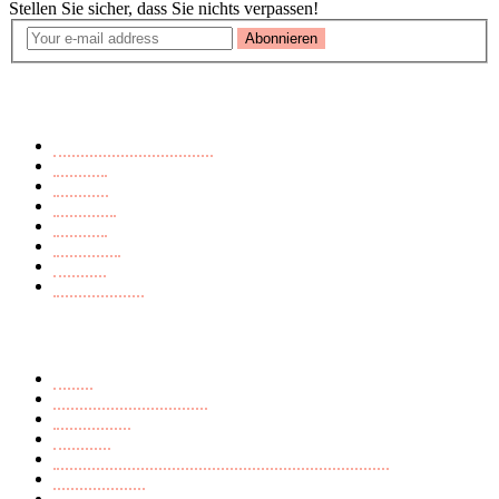
Stellen Sie sicher, dass Sie nichts verpassen!
Abonnieren
Buchkategorien
Ausländerfeindlichkeit
Endzeit
Fantasy
Märchen
Mistery
Romance
Thriller
Young Adult
Seiten
AGB
Datenschutzerklärung
Impressum
Kontakt
Richtlinie für Rückerstattungen und Rückgaben
Versandarten
Widerrufsbelehrung