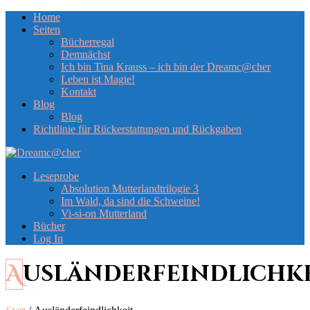
Home
Seiten
Bücherregal
Demnächst
Ich bin Tina Krauss – ich bin der Dreamc@cher
Leben ist Magie!
Kontakt
Blog
Blog
Richtlinie für Rückerstattungen und Rückgaben
Leseprobe
Absolution Mutterlandtrilogie 3
Im Wald, da sind die Schweine!
Vi-si-on Mutterland
Bücher
Log In
Ausländerfeindlichk