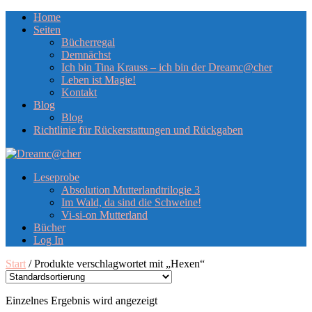
Home
Seiten
Bücherregal
Demnächst
Ich bin Tina Krauss – ich bin der Dreamc@cher
Leben ist Magie!
Kontakt
Blog
Blog
Richtlinie für Rückerstattungen und Rückgaben
Leseprobe
Absolution Mutterlandtrilogie 3
Im Wald, da sind die Schweine!
Vi-si-on Mutterland
Bücher
Log In
Start
/ Produkte verschlagwortet mit „Hexen“
Einzelnes Ergebnis wird angezeigt