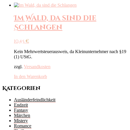
Im Wald, da sind die
Schlangen
10,45
€
Kein Mehrwertsteuerausweis, da Kleinunternehmer nach §19
(1) UStG.
zzgl.
Versandkosten
In den Warenkorb
Kategorien
Ausländerfeindlichkeit
Endzeit
Fantasy
Märchen
Mistery
Romance