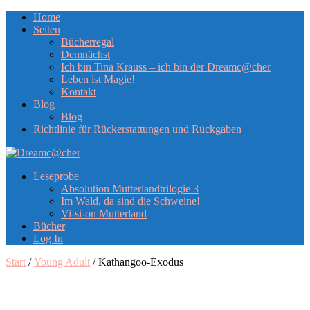
Home
Seiten
Bücherregal
Demnächst
Ich bin Tina Krauss – ich bin der Dreamc@cher
Leben ist Magie!
Kontakt
Blog
Blog
Richtlinie für Rückerstattungen und Rückgaben
Leseprobe
Absolution Mutterlandtrilogie 3
Im Wald, da sind die Schweine!
Vi-si-on Mutterland
Bücher
Log In
Start
/
Young Adult
/ Kathangoo-Exodus
Das Buch lesen
12,99
€