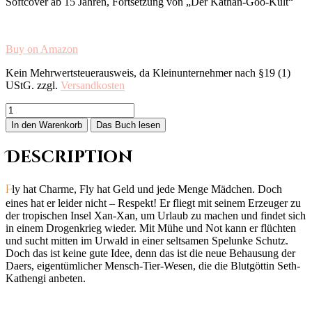
Softcover ab 15 Jahren, Fortsetzung von „Der Kathan-Goo-Kult“
Buy on Amazon
Kein Mehrwertsteuerausweis, da Kleinunternehmer nach §19 (1)
UStG.
zzgl.
Versandkosten
Kathangoo-
Exodus
In den Warenkorb
Das Buch lesen
Menge
Description
Fly hat Charme, Fly hat Geld und jede Menge Mädchen. Doch
eines hat er leider nicht – Respekt! Er fliegt mit seinem Erzeuger zu
der tropischen Insel Xan-Xan, um Urlaub zu machen und findet sich
in einem Drogenkrieg wieder. Mit Mühe und Not kann er flüchten
und sucht mitten im Urwald in einer seltsamen Spelunke Schutz.
Doch das ist keine gute Idee, denn das ist die neue Behausung der
Daers, eigentümlicher Mensch-Tier-Wesen, die die Blutgöttin Seth-
Kathengi anbeten.